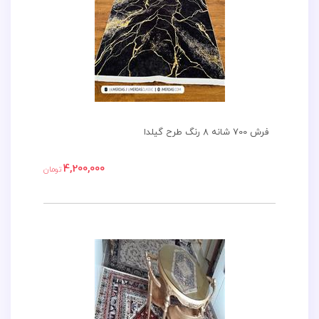
فرش 700 شانه 8 رنگ طرح گیلدا
4,200,000
تومان